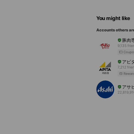
You might like
Accounts others ar
豚肉
9,135 frie
Coupo
アピ
7,212 frie
Rewar
アサ
22,819,91