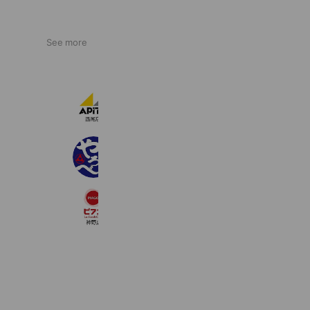
See more
アピタ西尾店
10,941 friends
やじろべえ 半田店
4,159 friends
ピアゴ ラ フーズコア神野店
1,861 friends
Reward card