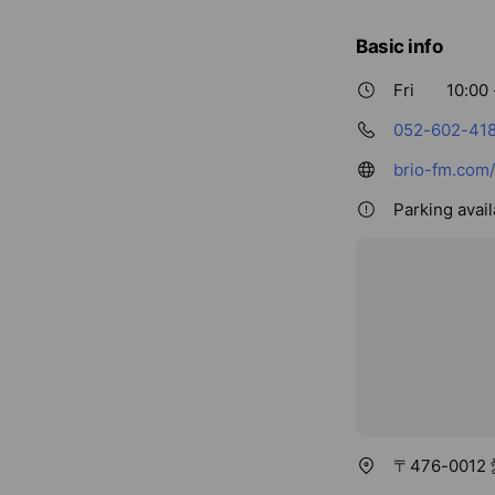
Basic info
Fri
10:00 
052-602-41
brio-fm.com/
Parking avail
〒476-00