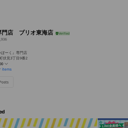
専門店 ブリオ東海店
,936
いぽーく』専門店
町伏見3丁目9番2
00
r items
Posts
ed