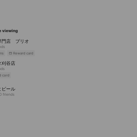
e viewing
専門店 ブリオ
nds
ns
Reward card
タ刈谷店
nds
d card
ヒビール
0 friends