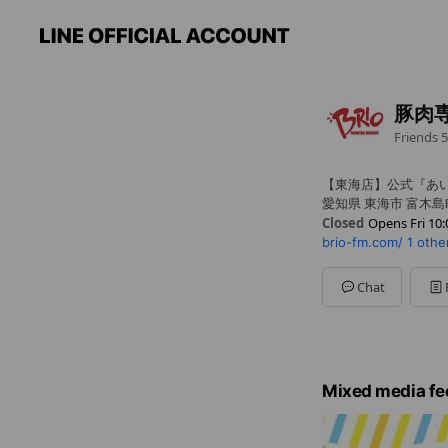
豚肉
Friends
5
【東海店】公式『あ
愛知県 東海市 富木島
Closed
Opens Fri 10:
brio-fm.com/
1 othe
Sun
10:00 - 18:00
Mon
10:00 - 18:00
Tue
10:00 - 18:00
Chat
Wed
Closed
Thu
10:00 - 18:00
Fri
10:00 - 18:00
Sat
10:00 - 18:00
Mixed media fe