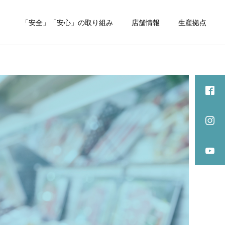
内
「安全」「安心」の取り組み
店舗情報
生産拠点
詳細を見る
COMPANY
COMPANY
メンテナンス休業のお知ら
BBQドリンク飲み放題の価
せ
格改定のご案内
Supporters
ワンちゃんフォトコン
テスト