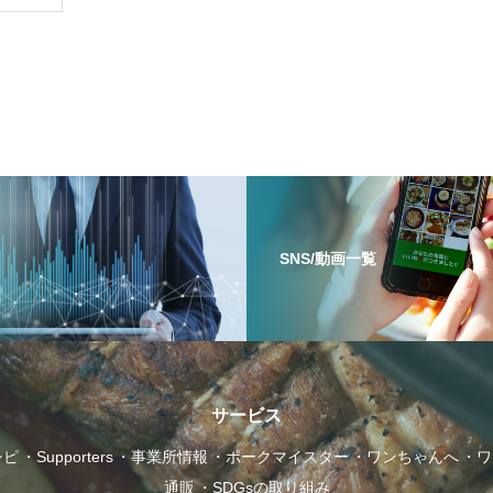
お勧めレシピ
SNS/動画一覧
ワンちゃんへ
サービス
シピ
Supporters
事業所情報
ポークマイスター
ワンちゃんへ
ワ
通販
SDGsの取り組み