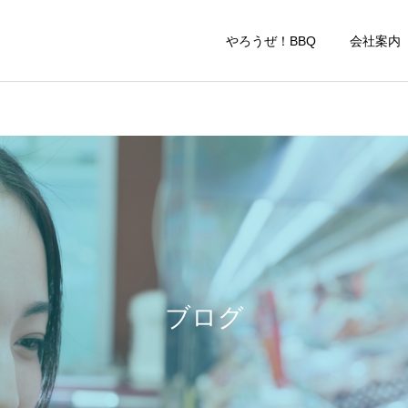
やろうぜ！BBQ
会社案
やろうぜ！BBQ
COMPANY
COMPANY
大府店・東海店 営業再開
半田本店付近の交通規制に
のお知らせ
よる、迂回ルートのご案内
ブログ