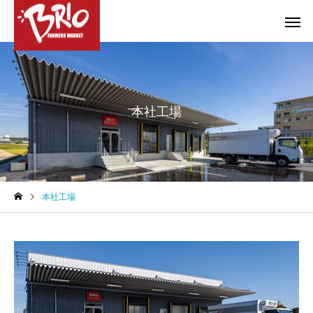
本社工場
お得情報
やろうぜ！BBQ
COMPANY
COMPANY
本社工場
特選ギフトのご案内
大府店・東海店 営業
のお知らせ