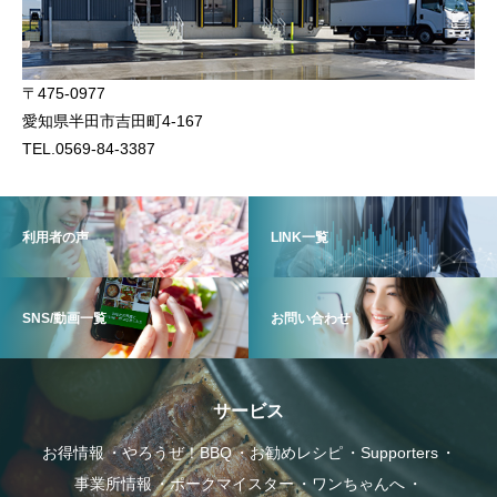
〒475-0977
ポークマイスター
愛知県半田市吉田町4-167
TEL.0569-84-3387
利用者の声
LINK一覧
SNS/動画一覧
お問い合わせ
事業所情報
サービス
お得情報
やろうぜ！BBQ
お勧めレシピ
Supporters
事業所情報
ポークマイスター
ワンちゃんへ