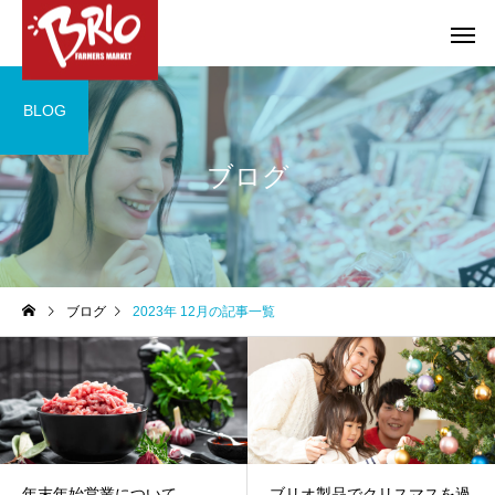
BLOG
ブログ
お得情報
やろうぜ！BBQ
COMPANY
COMPANY
ブログ
2023年 12月の記事一覧
特選ギフトのご案内
大府店・東海店 営業
のお知らせ
年末年始営業について
ブリオ製品でクリスマスを過