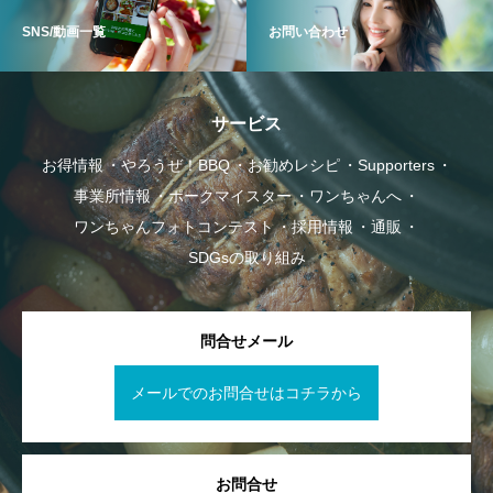
SNS/動画一覧
お問い合わせ
サービス
お得情報
やろうぜ！BBQ
お勧めレシピ
Supporters
事業所情報
ポークマイスター
ワンちゃんへ
ワンちゃんフォトコンテスト
採用情報
通販
SDGsの取り組み
問合せメール
メールでのお問合せはコチラから
お問合せ