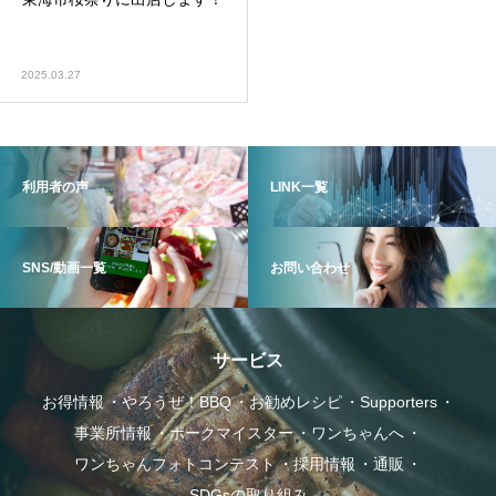
2025.03.27
ポークマイスター
利用者の声
LINK一覧
SNS/動画一覧
お問い合わせ
事業所情報
サービス
お得情報
やろうぜ！BBQ
お勧めレシピ
Supporters
事業所情報
ポークマイスター
ワンちゃんへ
ワンちゃんフォトコンテスト
採用情報
通販
SDGsの取り組み