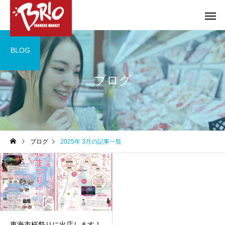
BLOG
ブログ
お得情報
やろうぜ！BBQ
COMPANY
COMPANY
ブログ
2025年 3月の記事一覧
特選ギフトのご案内
大府店・東海店 営業
のお知らせ
東海市桜祭りに出店します！