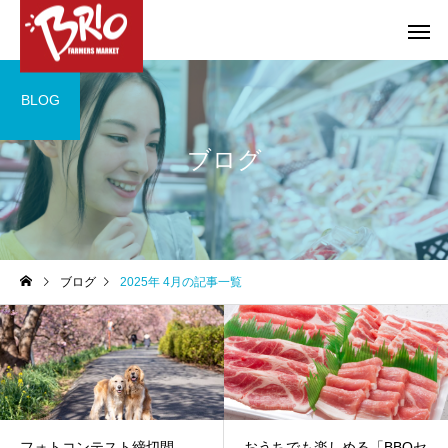
BLOG
ブログ
お得情報
やろうぜ！BBQ
COMPANY
COMPANY
ブログ
2025年 4月の記事一覧
特選ギフトのご案内
大府店・東海店 営業
のお知らせ
フォトコンテスト締切間
おうちでも楽しめる「BBQセ