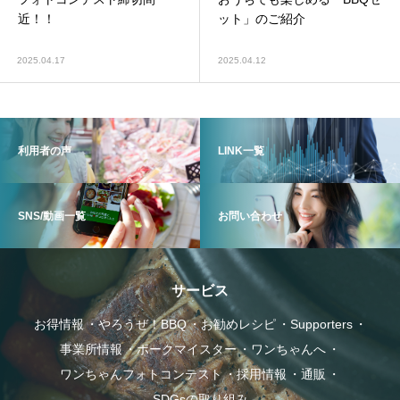
近！！
ット」のご紹介
2025.04.17
2025.04.12
ポークマイスター
利用者の声
LINK一覧
SNS/動画一覧
お問い合わせ
事業所情報
サービス
お得情報
やろうぜ！BBQ
お勧めレシピ
Supporters
事業所情報
ポークマイスター
ワンちゃんへ
ワンちゃんフォトコンテスト
採用情報
通販
SDGsの取り組み