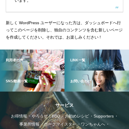
います。
新しく WordPress ユーザーになった方は、
ダッシュボード
へ行
ってこのページを削除し、独自のコンテンツを含む新しいページ
を作成してください。それでは、お楽しみください !
利用者の声
LINK一覧
SNS/動画一覧
お問い合わせ
サービス
お得情報
やろうぜ！BBQ
お勧めレシピ
Supporters
事業所情報
ポークマイスター
ワンちゃんへ