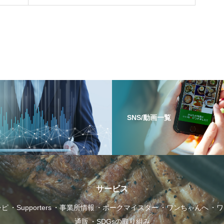
お勧めレシピ
SNS/動画一覧
ワンちゃんへ
サービス
シピ
Supporters
事業所情報
ポークマイスター
ワンちゃんへ
ワ
通販
SDGsの取り組み