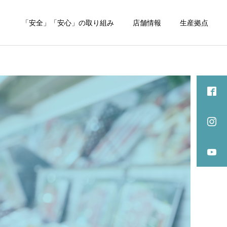
内
「安全」「安心」の取り組み
店舗情報
生産拠点
詳細を見る
COMPANY
COMPANY
メンテナンス休業のお知ら
BBQドリンク飲み放題の価
せ
格改定のご案内
Supporters
ワンちゃんフォトコン
テスト