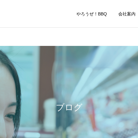
やろうぜ！BBQ
会社案
やろうぜ！BBQ
COMPANY
COMPANY
大府店・東海店 営業再開
半田本店付近の交通規制に
のお知らせ
よる、迂回ルートのご案内
ブログ