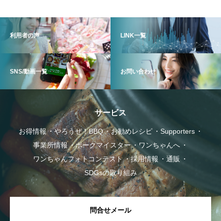
利用者の声
LINK一覧
SNS/動画一覧
お問い合わせ
サービス
お得情報
やろうぜ！BBQ
お勧めレシピ
Supporters
事業所情報
ポークマイスター
ワンちゃんへ
ワンちゃんフォトコンテスト
採用情報
通販
SDGsの取り組み
問合せメール