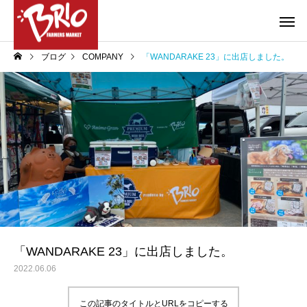
ブログ
COMPANY
「WANDARAKE 23」に出店しました。
お得情報
やろうぜ！BBQ
COMPANY
COMPANY
特選ギフトのご案内
大府店・東海店 営業
のお知らせ
「WANDARAKE 23」に出店しました。
2022.06.06
この記事のタイトルとURLをコピーする