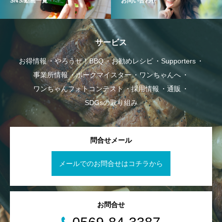
SNS/動画一覧
お問い合わせ
サービス
お得情報
やろうぜ！BBQ
お勧めレシピ
Supporters
事業所情報
ポークマイスター
ワンちゃんへ
ワンちゃんフォトコンテスト
採用情報
通販
SDGsの取り組み
問合せメール
メールでのお問合せはコチラから
お問合せ