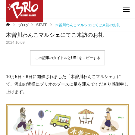
ブログ
STAFF
木曽川わんこマルシェにてご来訪のお礼
木曽川わんこマルシェにてご来訪のお礼
2024.10.09
この記事のタイトルとURLをコピーする
お得情報
やろうぜ！BBQ
10月5日・6日に開催されました「木曽川わんこマルシェ」に
COMPANY
COMPANY
て、沢山の皆様にブリオのブースに足を運んでくださり感謝申し
上げます。
特選ギフトのご案内
大府店・東海店 営業
のお知らせ